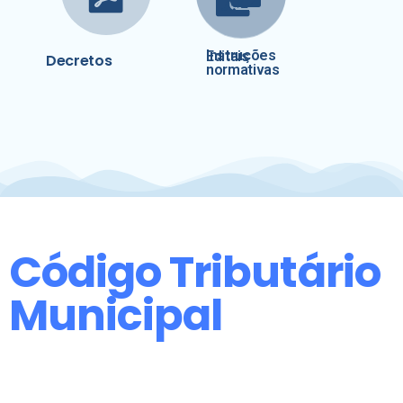
Instruções
Editais
Decretos
normativas
Código Tributário
Municipal