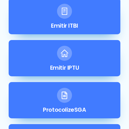
Emitir ITBI
Emitir IPTU
ProtocolizeSGA