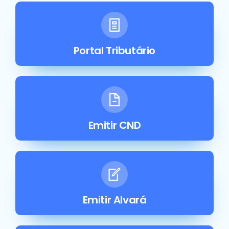
Portal Tributário
Emitir CND
Emitir Alvará