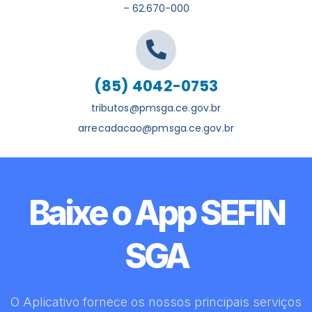
– 62.670-000
(85) 4042-0753
tributos@pmsga.ce.gov.br
arrecadacao@pmsga.ce.gov.br
Baixe o App SEFIN
SGA
O Aplicativo fornece os nossos principais serviços