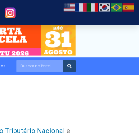
ões
o Tributário Nacional
e