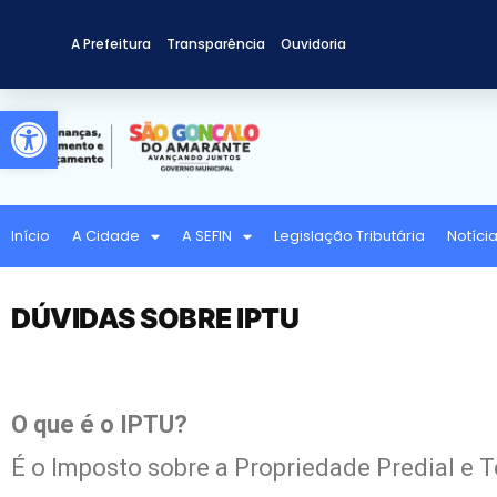
A Prefeitura
Transparência
Ouvidoria
Abrir a barra de ferramentas
Início
A Cidade
A SEFIN
Legislação Tributária
Notíci
DÚVIDAS SOBRE IPTU
O que é o IPTU?
É o Imposto sobre a Propriedade Predial e T