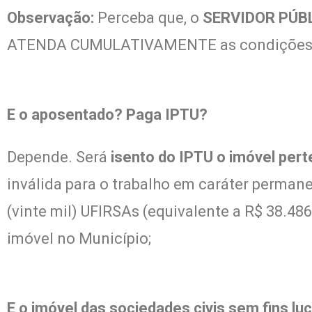
Observação:
Perceba que, o
SERVIDOR PÚB
ATENDA CUMULATIVAMENTE as condições apr
E o aposentado? Paga IPTU?
Depende. Será
isento do IPTU o imóvel per
inválida para o trabalho em caráter perman
(vinte mil) UFIRSAs (equivalente a R$ 38.48
imóvel no Município;
E o imóvel das sociedades civis sem fins lu