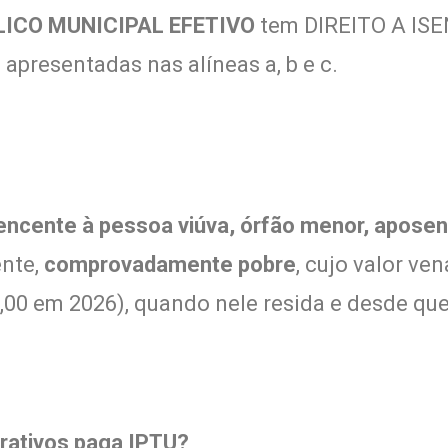
LICO MUNICIPAL EFETIVO
tem DIREITO A ISE
esentadas nas alíneas a, b e c.
tencente à pessoa viúva, órfão menor, aposen
ente,
comprovadamente pobre
, cujo valor ven
6,00 em 2026), quando nele resida e desde qu
crativos paga IPTU?