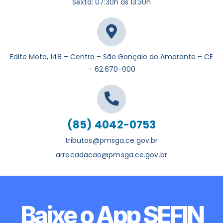
Sexta: 07:30h as 13:30h
Edite Mota, 148 – Centro – São Gonçalo do Amarante – CE
– 62.670-000
(85) 4042-0753
tributos@pmsga.ce.gov.br
arrecadacao@pmsga.ce.gov.br
Baixe o App SEFIN