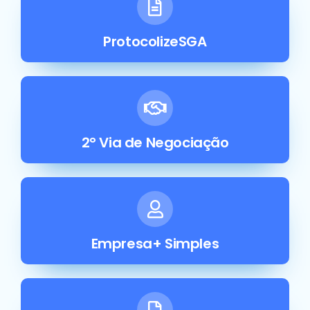
ProtocolizeSGA
2° Via de Negociação
Empresa+ Simples