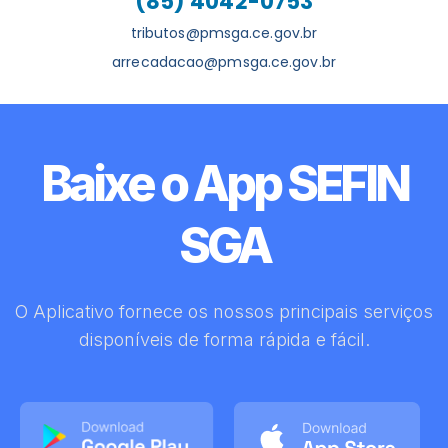
(85) 4042-0753
tributos@pmsga.ce.gov.br
arrecadacao@pmsga.ce.gov.br
Baixe o App SEFIN
SGA
O Aplicativo fornece os nossos principais serviços
disponíveis de forma rápida e fácil.