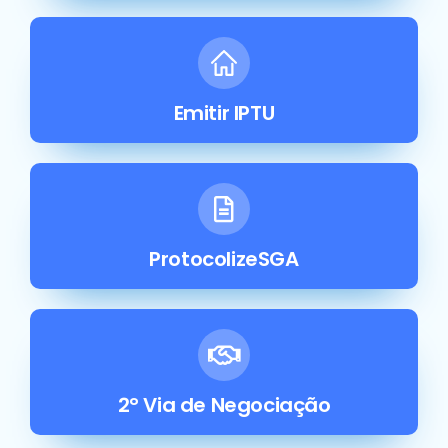
Emitir IPTU
ProtocolizeSGA
2° Via de Negociação