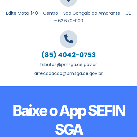
Edite Mota, 148 – Centro – São Gonçalo do Amarante – CE
– 62.670-000
(85) 4042-0753
tributos@pmsga.ce.gov.br
arrecadacao@pmsga.ce.gov.br
Baixe o App SEFIN
SGA