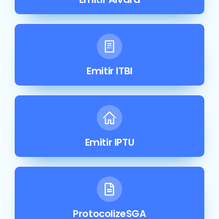
Emitir ITBI
Emitir IPTU
ProtocolizeSGA