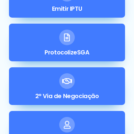
Emitir IPTU
ProtocolizeSGA
2° Via de Negociação