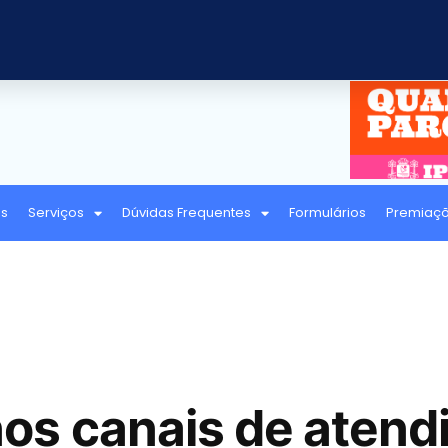
as
Serviços
Dúvidas Frequentes
Formulários
Premiaç
os canais de atend