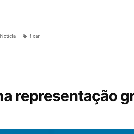
Notícia
fixar
na representação gr