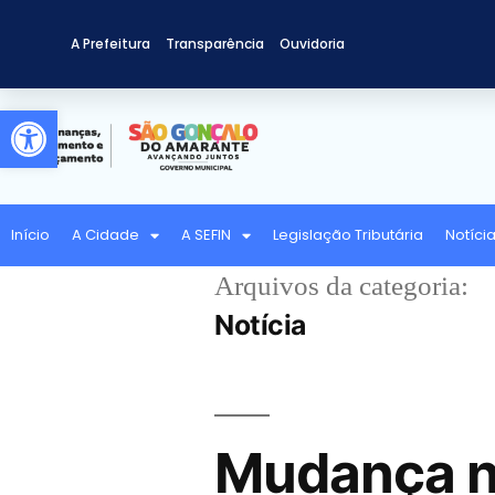
A Prefeitura
Transparência
Ouvidoria
Abrir a barra de ferramentas
Início
A Cidade
A SEFIN
Legislação Tributária
Notíci
Arquivos da categoria:
Notícia
Mudança n