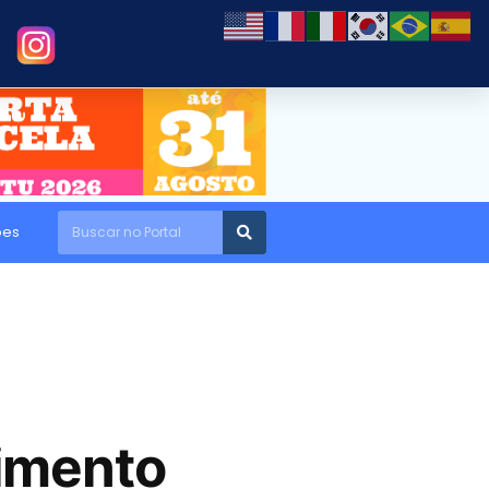
ões
imento