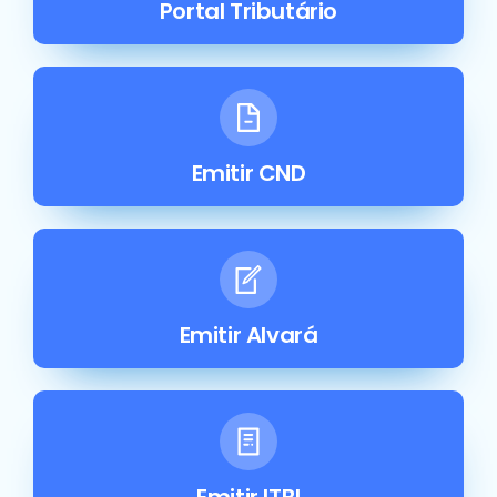
Portal Tributário
Emitir CND
Emitir Alvará
Emitir ITBI