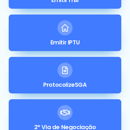
Emitir IPTU
ProtocolizeSGA
2° Via de Negociação