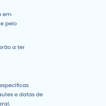
ão em
te pelo
rão a ter
específicas
iautes e datas de
ral.