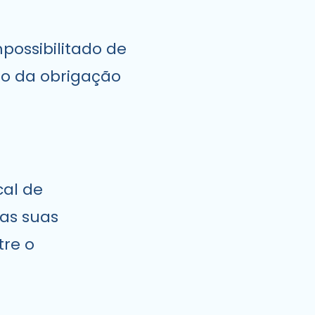
mpossibilitado de
to da obrigação
cal de
as suas
tre o