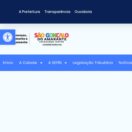
A Prefeitura
Transparência
Ouvidoria
Abrir a barra de ferramentas
Início
A Cidade
A SEFIN
Legislação Tributária
Notíci