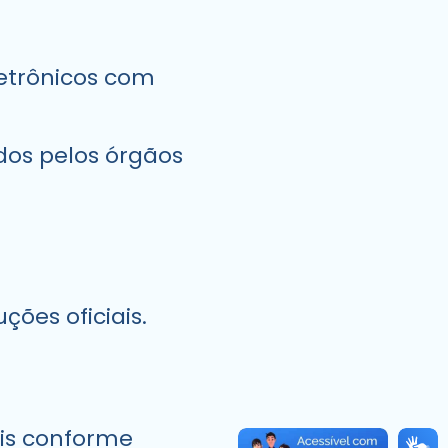
letrônicos com
dos pelos órgãos
ões oficiais.
ais conforme