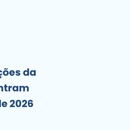
ções da
entram
de 2026