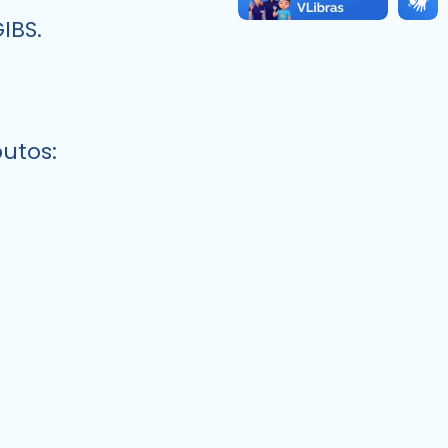
IBS.
butos: