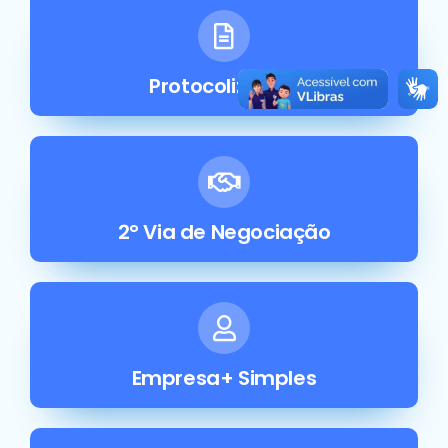
ProtocolizeSGA
2° Via de Negociação
Empresa+ Simples