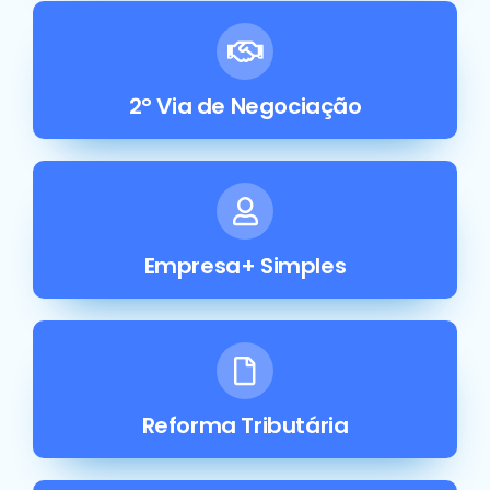
2° Via de Negociação
Empresa+ Simples
Reforma Tributária