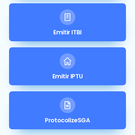
Emitir ITBI
Emitir IPTU
ProtocolizeSGA