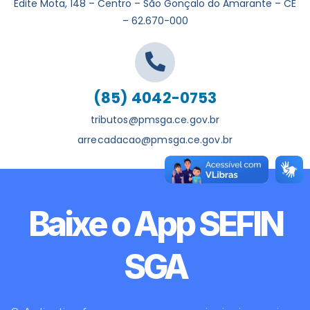
Edite Mota, 148 – Centro – São Gonçalo do Amarante – CE
– 62.670-000
(85) 4042-0753
tributos@pmsga.ce.gov.br
arrecadacao@pmsga.ce.gov.br
Baixe o App SEFIN
SGA