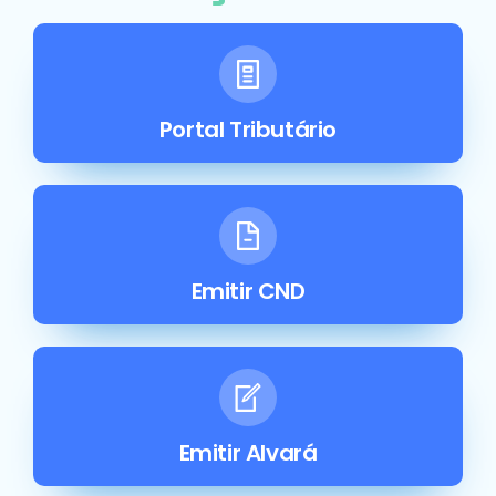
Portal Tributário
Emitir CND
Emitir Alvará