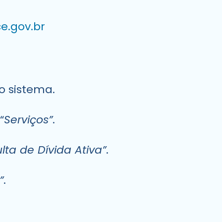
e.gov.br
o sistema.
“
Serviços”
.
lta de Dívida Ativa”
.
”
.