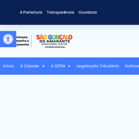
A Prefeitura
Transparência
Ouvidoria
Abrir a barra de ferramentas
Início
A Cidade
A SEFIN
Legislação Tributária
Notíci