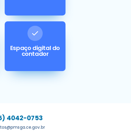
Espaço digital do
contador
5) 4042-0753
utos@pmsga.ce.gov.br