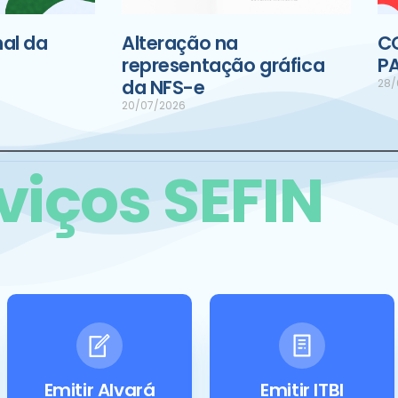
al da
Alteração na
C
representação gráfica
P
da NFS-e
28/
20/07/2026
viços SEFIN
Emitir Alvará
Emitir ITBI