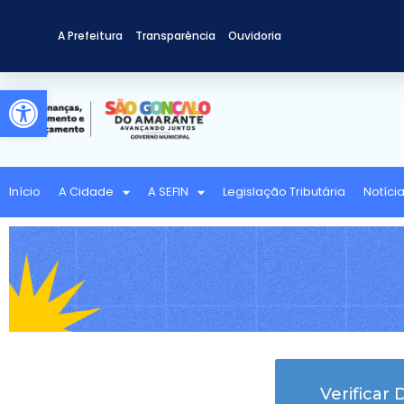
A Prefeitura
Transparência
Ouvidoria
Abrir a barra de ferramentas
Início
A Cidade
A SEFIN
Legislação Tributária
Notíci
Verificar 