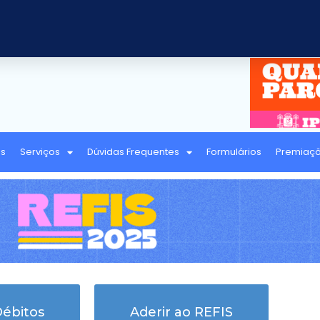
as
Serviços
Dúvidas Frequentes
Formulários
Premiaç
Débitos
Aderir ao REFIS