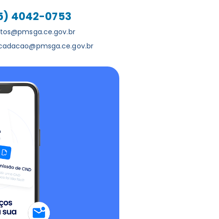
5) 4042-0753
utos@pmsga.ce.gov.br
ecadacao@pmsga.ce.gov.br