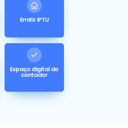
Emitir IPTU
Espaço digital do
contador