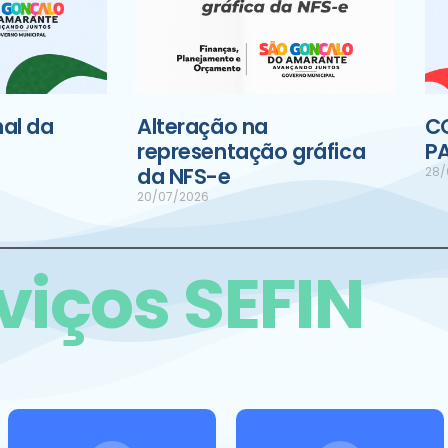
al da
Alteração na
C
representação gráfica
P
da NFS-e
28/
20/07/2026
viços SEFIN