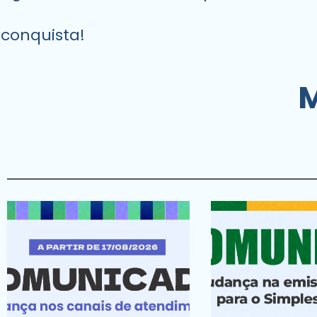
conquista!
M