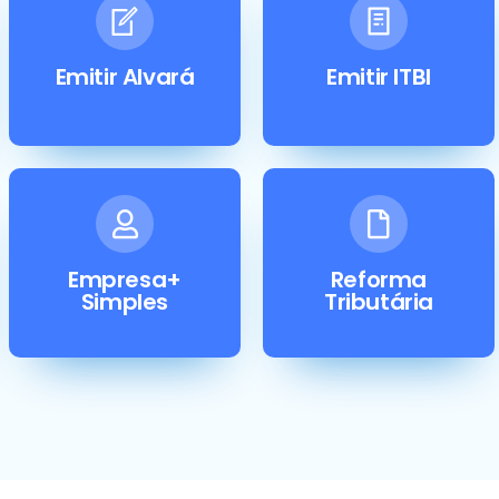
Emitir Alvará
Emitir ITBI
Empresa+
Reforma
Simples
Tributária