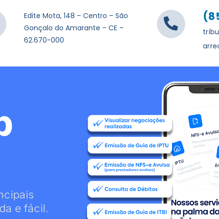
(8
Edite Mota, 148 – Centro – São
Gonçalo do Amarante – CE –
trib
62.670-000
arr
p
ncipais
a e fácil.