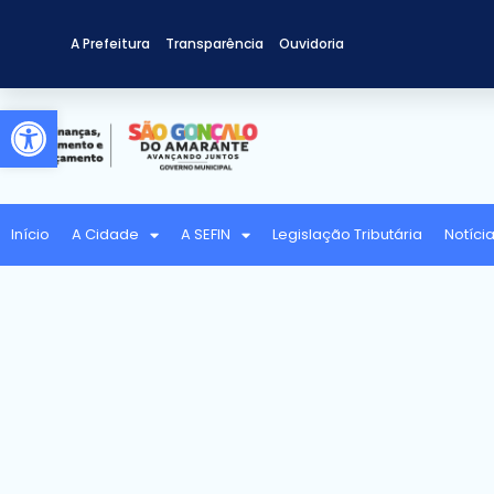
A Prefeitura
Transparência
Ouvidoria
Abrir a barra de ferramentas
Início
A Cidade
A SEFIN
Legislação Tributária
Notíci