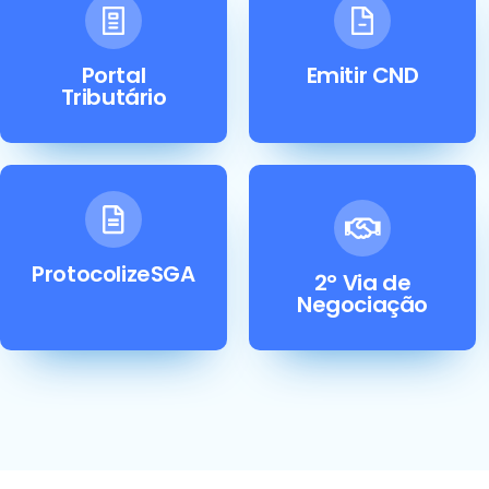
Portal
Emitir CND
Tributário
ProtocolizeSGA
2° Via de
Negociação