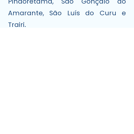
Pindoretama, São Gonçalo do
Amarante, São Luís do Curu e
Trairi.
⠀
“Assumo com honra e
responsabilidade esse papel de
articulação entre os colegas
secretários, sempre buscando
soluções conjuntas e inovação na
gestão pública.” – Tales Matos
⠀
Parabenizamos nosso