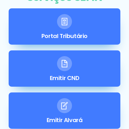
Portal Tributário
Emitir CND
Emitir Alvará