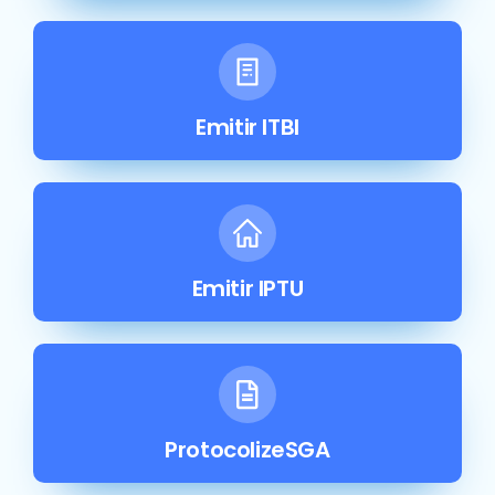
Emitir ITBI
Emitir IPTU
ProtocolizeSGA