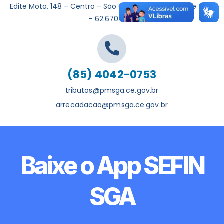
Edite Mota, 148 – Centro – São Gonçalo do Amarante – CE
– 62.670-000
(85) 4042-0753
tributos@pmsga.ce.gov.br
arrecadacao@pmsga.ce.gov.br
Baixe o App SEFIN
SGA