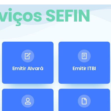
viços SEFIN
Emitir Alvará
Emitir ITBI