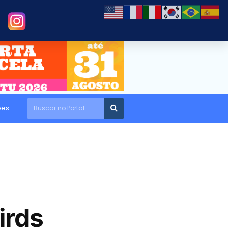
ões
irds