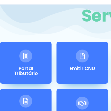
Ser
Portal
Emitir CND
Tributário