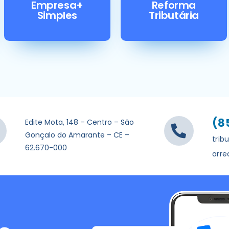
Empresa+
Reforma
Simples
Tributária
(8
Edite Mota, 148 – Centro – São
Gonçalo do Amarante – CE –
trib
62.670-000
arr