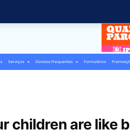
as
Serviços
Dúvidas Frequentes
Formulários
Premiaç
 children are like b