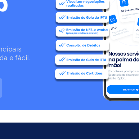
p
ncipais
a e fácil.