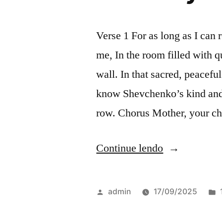
Verse 1 For as long as I ca
me, In the room filled with 
wall. In that sacred, peacef
know Shevchenko’s kind and 
row. Chorus Mother, your c
Continue lendo
admin
17/09/2025