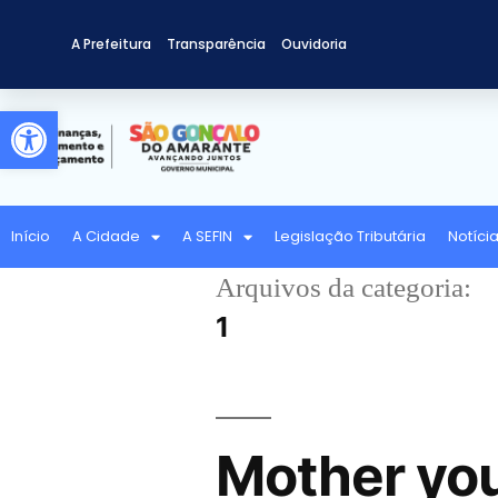
A Prefeitura
Transparência
Ouvidoria
Abrir a barra de ferramentas
Início
A Cidade
A SEFIN
Legislação Tributária
Notíci
Arquivos da categoria:
1
Mother your