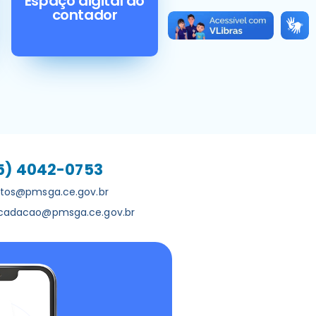
Espaço digital do
contador
5) 4042-0753
utos@pmsga.ce.gov.br
ecadacao@pmsga.ce.gov.br