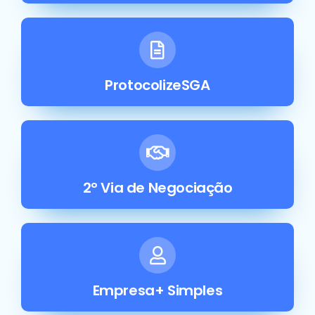
ProtocolizeSGA
2° Via de Negociação
Empresa+ Simples