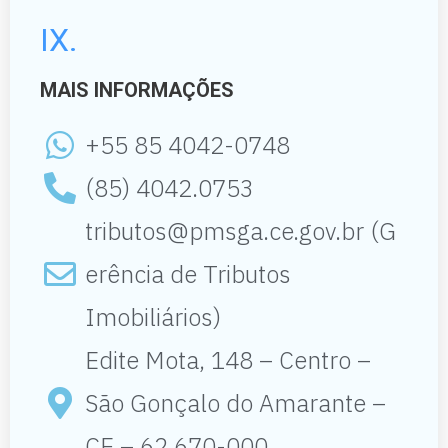
IX.
MAIS INFORMAÇÕES
+55 85 4042-0748
(85) 4042.0753
tributos@pmsga.ce.gov.br
(G
erência de Tributos
Imobiliários)
Edite Mota, 148 – Centro –
São Gonçalo do Amarante –
CE – 62.670-000